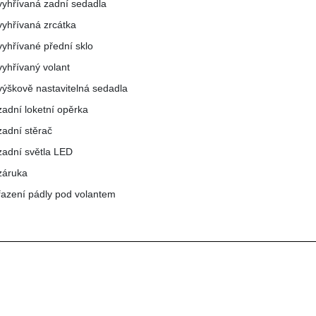
vyhřívaná zadní sedadla
vyhřívaná zrcátka
vyhřívané přední sklo
vyhřívaný volant
výškově nastavitelná sedadla
zadní loketní opěrka
zadní stěrač
zadní světla LED
záruka
řazení pádly pod volantem