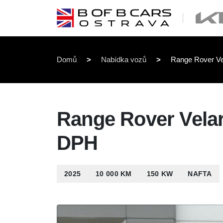
Domů
>
Nabídka vozů
>
Range Rover Ve
Range Rover Velar
DPH
2025
10 000 KM
150 KW
NAFTA