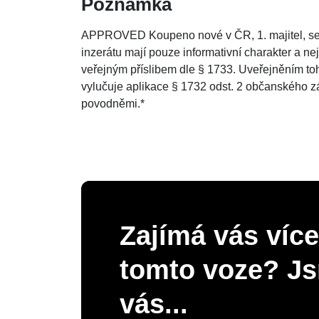
Poznámka
APPROVED Koupeno nové v ČR, 1. majitel, ser
inzerátu mají pouze informativní charakter a n
veřejným příslibem dle § 1733. Uveřejněním toh
vylučuje aplikace § 1732 odst. 2 občanského z
povodněmi.*
Zajímá vás více
tomto voze? Js
vás...