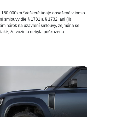
 150.000km *Veškeré údaje obsažené v tomto
í smlouvy dle § 1731 a § 1732; ani (II)
obám nárok na uzavření smlouvy, zejména se
 také, že vozidla nebyla poškozena