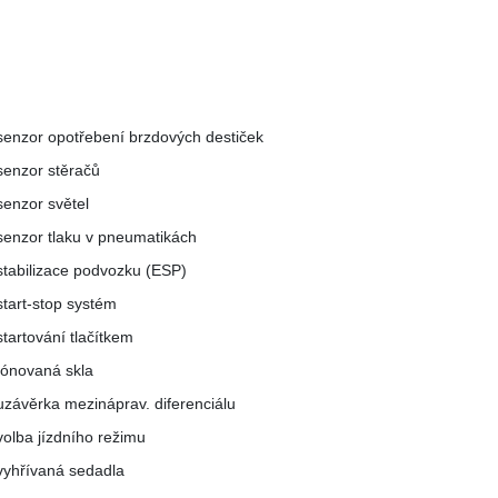
senzor opotřebení brzdových destiček
senzor stěračů
senzor světel
senzor tlaku v pneumatikách
stabilizace podvozku (ESP)
start-stop systém
startování tlačítkem
tónovaná skla
uzávěrka mezináprav. diferenciálu
volba jízdního režimu
vyhřívaná sedadla