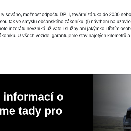
visováno, možnost odpočtu DPH, tovární záruka do 2030 nebo
ejsou tak ve smyslu občanského zákoníku: (I) návrhem na uzavřen
oto inzerátu nevzniká uživateli služby ani jakýmkoli třetím os
ákoníku. U všech vozidel garantujeme stav najetých kilometrů a
 informací o
me tady pro