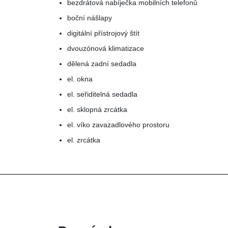
bezdrátová nabíječka mobilních telefonů
boční nášlapy
digitální přístrojový štít
dvouzónová klimatizace
dělená zadní sedadla
el. okna
el. seřiditelná sedadla
el. sklopná zrcátka
el. víko zavazadlového prostoru
el. zrcátka